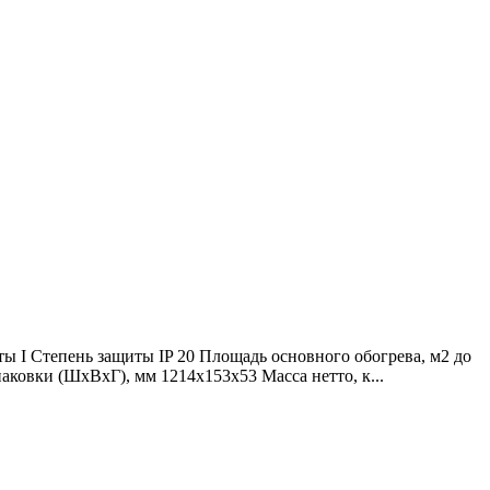
ы I Степень защиты IP 20 Площадь основного обогрева, м2 до
ковки (ШхВхГ), мм 1214х153х53 Масса нетто, к...