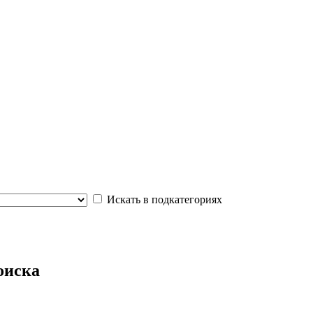
Искать в подкатегориях
оиска