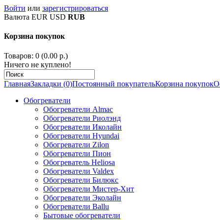
Войти
или
зарегистрироваться
Валюта
EUR
USD
RUB
Корзина покупок
Товаров: 0 (0.00 р.)
Ничего не куплено!
Главная
Закладки (0)
Постоянный покупатель
Корзина покупок
О
Обогреватели
Обогреватели Almac
Обогреватели Риолэнд
Обогреватели Иколайн
Обогреватели Hyundai
Обогреватели Zilon
Обогреватели Пион
Обогреватель Heliosa
Обогреватели Valdex
Обогреватели Билюкс
Обогреватели Мистер-Хит
Обогреватели Эколайн
Обогреватели Ballu
Бытовые обогреватели