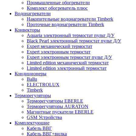
Промышленные обогреватели
Комплект обогреватель плюс
Водонагреватели
Накопительные водонагреватели Timberk
Проточные водонагреватели Timberk
Конвекторы
Aquaria электронный термостат пульт Д/У
Black Pearl электронный термостат пульт Д/У
Expert механический термостат
Expert электронным термостат
Expert электронным термостат пульт Д/У
Limited edition механический термостат
Limited edition электронный термостат
Кондиционеры
Ballu
ELECTROLUX
Timberk
Терморегуляторы
Терморегуляторы EBERLE
Терморегуляторы AURATON
Магнитные пускатели EBERLE
GSM Устройства
Комплектующие
Кабель ВВГ
Кабель ВВГ+вилка