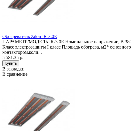
Обогреватель Zilon IR-3.0E
ПАРАМЕТР/МОДЕЛЬ IR-3.0E Номинальное напряжение, В 380-40
Класс электрозащиты I класс Площадь обогрева, м2* основног
контактором,коли...
5 581.35 р.
В закладки
В сравнение