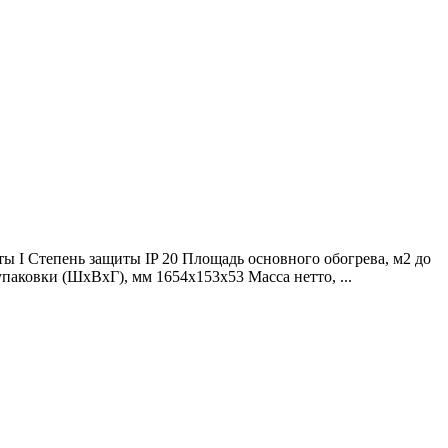
ы I Степень защиты IP 20 Площадь основного обогрева, м2 до
аковки (ШхВхГ), мм 1654х153х53 Масса нетто, ...