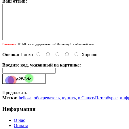
Ваш отзыв:
Внимание:
HTML не поддерживается! Используйте обычный текст.
Оценка:
Плохо
Хорошо
Введите код, указанный на картинке:
Продолжить
Метки:
heliosa
,
обогреватель
,
купить
,
в Санкт-Петербурге
,
инфр
Информация
О нас
Оплата