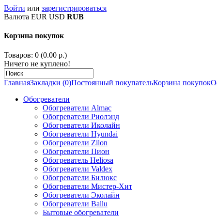
Войти
или
зарегистрироваться
Валюта
EUR
USD
RUB
Корзина покупок
Товаров: 0 (0.00 р.)
Ничего не куплено!
Главная
Закладки (0)
Постоянный покупатель
Корзина покупок
О
Обогреватели
Обогреватели Almac
Обогреватели Риолэнд
Обогреватели Иколайн
Обогреватели Hyundai
Обогреватели Zilon
Обогреватели Пион
Обогреватель Heliosa
Обогреватели Valdex
Обогреватели Билюкс
Обогреватели Мистер-Хит
Обогреватели Эколайн
Обогреватели Ballu
Бытовые обогреватели