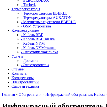
- ELECTROLUX
- Timberk
Терморегуляторы
- Терморегуляторы EBERLE
- Терморегуляторы AURATON
- Магнитные пускатели EBERLE
- GSM Устройства
Комплектующие
- Кабель ВВГ
- Кабель ВВГ+вилка
- Кабель NYM
- Кабель NYM+вилка
- Электрическая вилка
Услуги
- Доставка
- Электромонтаж
Отзывы
Контакты
Компрессоры
Электростанции
Садовая техника
Главная
»
Обогреватели
»
Инфракрасный обогреватель Heliosa
Инфракрасный обогреватель 