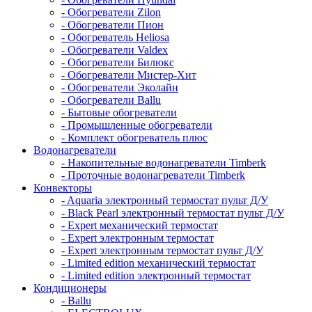
- Обогреватели Zilon
- Обогреватели Пион
- Обогреватель Heliosa
- Обогреватели Valdex
- Обогреватели Билюкс
- Обогреватели Мистер-Хит
- Обогреватели Эколайн
- Обогреватели Ballu
- Бытовые обогреватели
- Промышленные обогреватели
- Комплект обогреватель плюс
Водонагреватели
- Накопительные водонагреватели Timberk
- Проточные водонагреватели Timberk
Конвекторы
- Aquaria электронный термостат пульт Д/У
- Black Pearl электронный термостат пульт Д/У
- Expert механический термостат
- Expert электронным термостат
- Expert электронным термостат пульт Д/У
- Limited edition механический термостат
- Limited edition электронный термостат
Кондиционеры
- Ballu