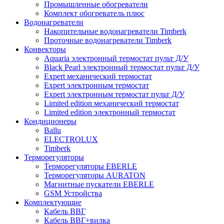
Промышленные обогреватели
Комплект обогреватель плюс
Водонагреватели
Накопительные водонагреватели Timberk
Проточные водонагреватели Timberk
Конвекторы
Aquaria электронный термостат пульт Д/У
Black Pearl электронный термостат пульт Д/У
Expert механический термостат
Expert электронным термостат
Expert электронным термостат пульт Д/У
Limited edition механический термостат
Limited edition электронный термостат
Кондиционеры
Ballu
ELECTROLUX
Timberk
Терморегуляторы
Терморегуляторы EBERLE
Терморегуляторы AURATON
Магнитные пускатели EBERLE
GSM Устройства
Комплектующие
Кабель ВВГ
Кабель ВВГ+вилка