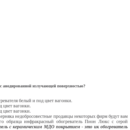
 с анодированной излучающей поверхностью?
гревателя белый и под цвет вагонки.
д цвет вагонки.
д цвет вагонки.
верняка недобросовестные продавцы некоторых фирм будут вам
го образца инфракрасный обогреватель Пион Люкс с серой
тель с керамическим МДО покрытием - это ик обогреватель