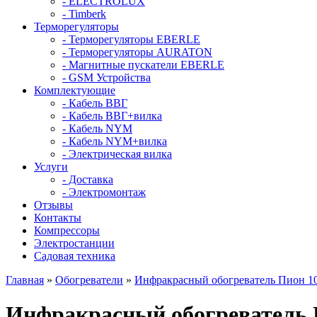
- ELECTROLUX
- Timberk
Терморегуляторы
- Терморегуляторы EBERLE
- Терморегуляторы AURATON
- Магнитные пускатели EBERLE
- GSM Устройства
Комплектующие
- Кабель ВВГ
- Кабель ВВГ+вилка
- Кабель NYM
- Кабель NYM+вилка
- Электрическая вилка
Услуги
- Доставка
- Электромонтаж
Отзывы
Контакты
Компрессоры
Электростанции
Садовая техника
Главная
»
Обогреватели
»
Инфракрасный обогреватель Пион 1
Инфракрасный обогреватель 