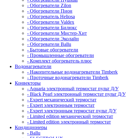
- Обогреватели Zilon
- Обогреватели Пион
- Обогреватель Heliosa
- Обогреватели Valdex
- Обогреватели Билюкс
- Обогреватели Мистер-Хит
- Обогреватели Эколайн
- Обогреватели Ballu
- Бытовые обогреватели
- Промышленные обогреватели
- Комплект обогреватель плюс
Водонагреватели
- Накопительные водонагреватели Timberk
- Проточные водонагреватели Timberk
Конвекторы
- Aquaria электронный термостат пульт Д/У
- Black Pearl электронный термостат пульт Д/У
- Expert механический термостат
- Expert электронным термостат
- Expert электронным термостат пульт Д/У
- Limited edition механический термостат
- Limited edition электронный термостат
Кондиционеры
- Ballu