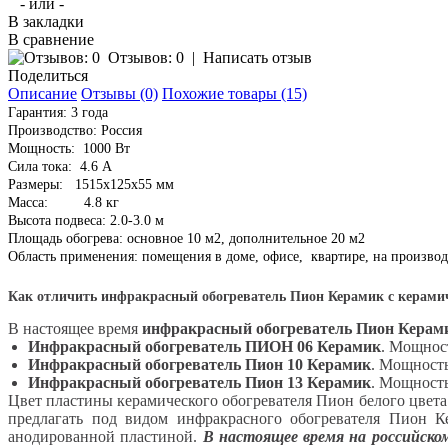
- или -
В закладки
В сравнение
Отзывов: 0
|
Написать отзыв
Поделиться
Описание
Отзывы (0)
Похожие товары (15)
Гарантия: 3 года
Производство: Россия
Мощность: 1000 Вт
Сила тока: 4.6 А
Размеры: 1515х125х55 мм
Масса: 4.8 кг
Высота подвеса: 2.0-3.0 м
Площадь обогрева: основное 10 м2, дополнительное 20 м2
Область применения: помещения в доме, офисе, квартире, на производ
Как отличить инфракрасный обогреватель Пион Керамик с керам
В настоящее время
инфракрасный обогреватель Пион Керам
Инфракрасный обогреватель ПИОН 06 Керамик
. Мощност
Инфракрасный обогреватель Пион 10 Керамик
. Мощность
Инфракрасный обогреватель Пион 13 Керамик
. Мощность
Цвет пластины керамического обогревателя Пион белого цвет
предлагать под видом инфракрасного обогревателя Пион 
анодированной пластиной.
В настоящее время на российско